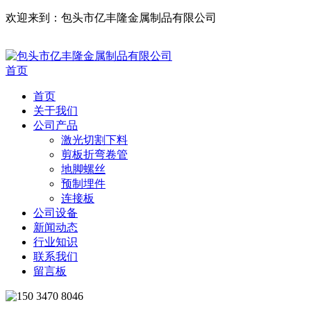
欢迎来到：包头市亿丰隆金属制品有限公司
首页
首页
关于我们
公司产品
激光切割下料
剪板折弯卷管
地脚螺丝
预制埋件
连接板
公司设备
新闻动态
行业知识
联系我们
留言板