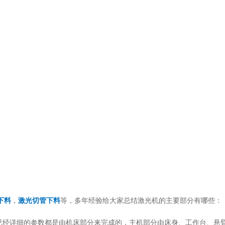
下料
，
激光切管下料
等，多年经验给大家总结激光机的主要部分有哪些：
度已经详细的参数都是由机床部分来完成的，主机部分由床身、工作台、悬