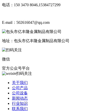
电话：150 3470 8046,15384727299
E-mail：502616047@qq.com
地址：包头市亿丰隆金属制品有限公司
微信
官方公众号平台
扫码关注
关于我们
公司产品
公司设备
新闻动态
行业知识
联系我们