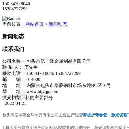
150 3470 8046
15384727299
当前位置：
网站首页
>
新闻动态
新闻动态
联系我们
公司名称： 包头市亿丰隆金属制品有限公司
联 系 人： 历先生
移动电话： 150 3470 8046 15384727299
邮 编： 014000
地 址： 内蒙古包头市华蒙钢材市场东院BC区10号
网 址： www.btjgqg.com
​激光切割下料的主要部分
- 2022-04-21-
包头市亿丰隆金属制品有限公司主要生产经营
剪板折弯卷管
，
激光切割
1.机床部分是整个激光切割机比较重要的组成部分，激光切割机的精