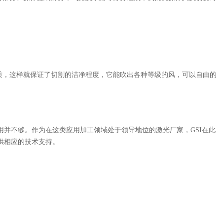
质，这样就保证了切割的洁净程度，它能吹出各种等级的风，可以自由的
并不够。作为在这类应用加工领域处于领导地位的激光厂家，GSI在此
供相应的技术支持。