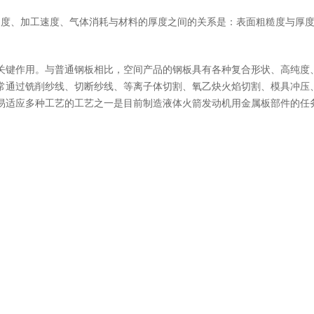
糙度、加工速度、气体消耗与材料的厚度之间的关系是：表面粗糙度与厚
关键作用。与普通钢板相比，空间产品的钢板具有各种复合形状、高纯度
常通过铣削纱线、切断纱线、等离子体切割、氧乙炔火焰切割、模具冲压
易适应多种工艺的工艺之一是目前制造液体火箭发动机用金属板部件的任