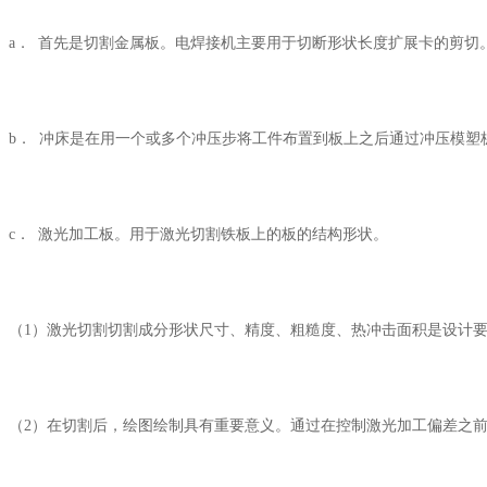
a． 首先是切割金属板。电焊接机主要用于切断形状长度扩展卡的
b． 冲床是在用一个或多个冲压步将工件布置到板上之后通过冲压模
c． 激光加工板。用于激光切割铁板上的板的结构形状。
（1）激光切割切割成分形状尺寸、精度、粗糙度、热冲击面积是设
（2）在切割后，绘图绘制具有重要意义。通过在控制激光加工偏